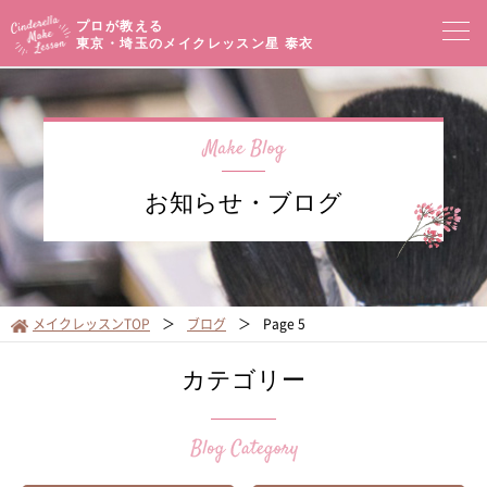
プロが教える
東京・埼玉のメイクレッスン
星 泰衣
コンセプト
メイクレッスン一覧
イベントセミナー
お知らせ・ブログ
プロフィール
メイクブログ
お客様の声
サロンアクセス
メイクレッスンTOP
ブログ
Page 5
オンラインショップ
カテゴリー