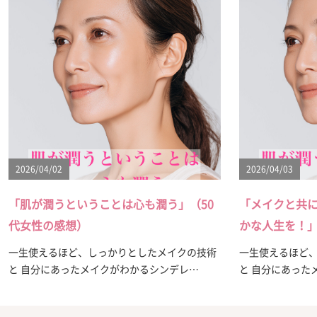
2026/04/02
2026/04/03
「肌が潤うということは心も潤う」（50
「メイクと共
代女性の感想）
かな人生を！」
一生使えるほど、しっかりとしたメイクの技術
一生使えるほど
と 自分にあったメイクがわかるシンデレ…
と 自分にあった