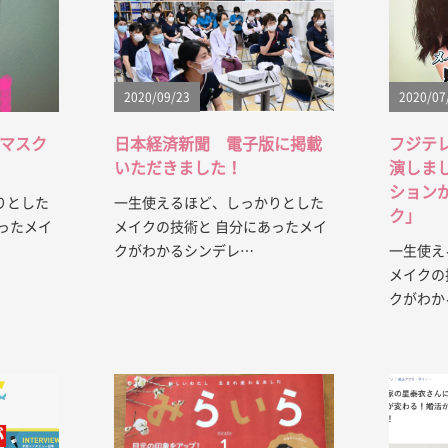
2020/09/23
2020/07
マスク
日本経済新聞 電子版に掲載
フジテ
いただきました！
演しま
ション
りとした
一生使えるほど、しっかりとした
ク」
ったメイ
メイクの技術と 自分にあったメイ
クがわかるシンデレ…
一生使え
メイクの
クがわか