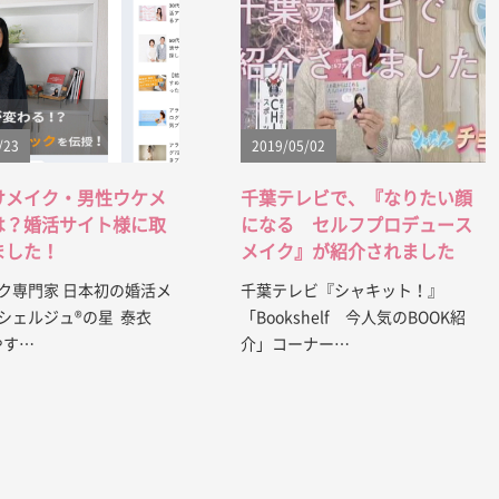
/23
2019/05/02
けメイク・男性ウケメ
千葉テレビで、『なりたい顔
は？婚活サイト様に取
になる セルフプロデュース
ました！
メイク』が紹介されました
ク専門家 日本初の婚活メ
千葉テレビ『シャキット！』
シェルジュ®︎の星 泰衣
「Bookshelf 今人気のBOOK紹
やす…
介」コーナー…