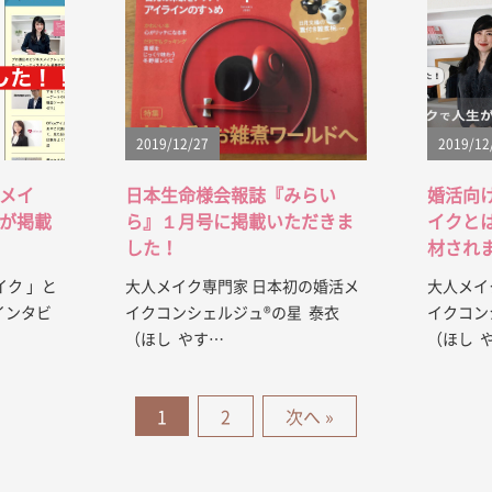
2019/12/27
2019/12
メイ
日本生命様会報誌『みらい
婚活向
が掲載
ら』１月号に掲載いただきま
イクと
した！
材され
ク 」と
大人メイク専門家 日本初の婚活メ
大人メイ
インタビ
イクコンシェルジュ®︎の星 泰衣
イクコン
（ほし やす…
（ほし 
1
2
次へ »