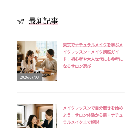
最新記事
東京でナチュラルメイクを学ぶメ
イクレッスン・メイク講座ガイ
ド：初心者や大人世代にも参考に
なるサロン選び
2026/07/03
メイクレッスンで自分磨きを始め
よう：サロン体験から眉・ナチュ
ラルメイクまで解説