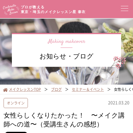
プロが教える
東京・埼玉のメイクレッスン
星 泰衣
コンセプト
メイクレッスン一覧
イベントセミナー
お知らせ・ブログ
プロフィール
メイクブログ
お客様の声
サロンアクセス
メイクレッスンTOP
ブログ
セミナー＆イベント
女性らしく
オンラインショップ
2021.03.20
オンライン
女性らしくなりたかった！ 〜メイク講
師への道〜（受講生さんの感想）