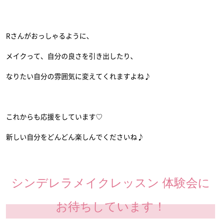
Rさんがおっしゃるように、
メイクって、自分の良さを引き出したり、
なりたい自分の雰囲気に変えてくれますよね♪
これからも応援をしています♡
新しい自分をどんどん楽しんでくださいね♪
シンデレラメイクレッスン 体験会に
お待ちしています！