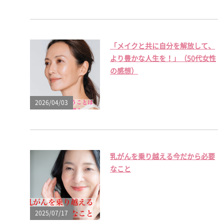
「メイクと共に自分を解放して、
より豊かな人生を！」（50代女性
の感想）
2026/04/03
乳がんを乗り越える今だから必要
なこと
2025/07/17