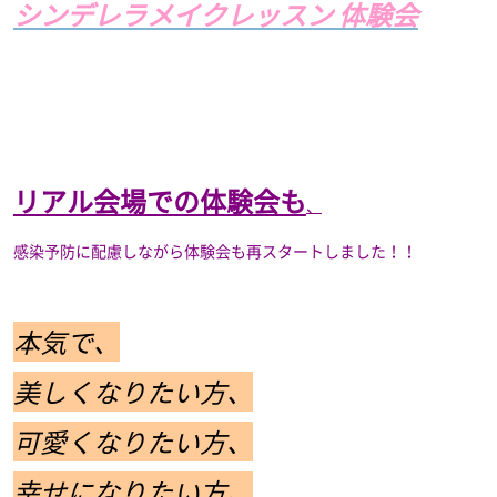
シンデレラメイクレッスン 体験会
リアル会場での体験会も
、
感染予防に配慮しながら体験会も再スタートしました！！
本気で、
美しくなりたい方、
可愛くなりたい方、
幸せになりたい方、