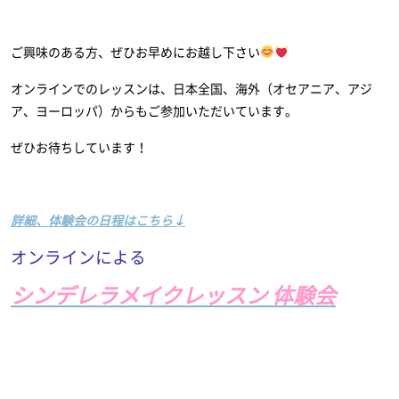
ご興味のある方、ぜひお早めにお越し下さい
オンラインでのレッスンは、日本全国、海外（オセアニア、アジ
ア、ヨーロッパ）からもご参加いただいています。
ぜひお待ちしています！
詳細、体験会の日程はこちら↓
オンラインによる
シンデレラメイクレッスン 体験会