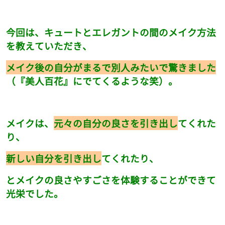
今回は、キュートとエレガントの間のメイク方法
を教えていただき、
メイク後の自分がまるで別人みたいで驚きました
（『美人百花』にでてくるような笑）。
メイクは、
元々の自分の良さを引き出し
てくれた
り、
新しい自分を引き出し
てくれたり、
とメイクの良さやすごさを体験することができて
光栄でした。