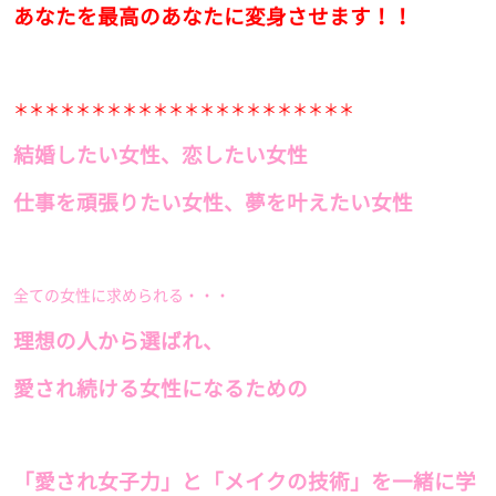
あなたを最高のあなたに変身させます！！
＊＊＊＊＊＊＊＊＊＊＊＊＊＊＊＊＊＊＊＊＊＊
結婚したい女性、恋したい女性
仕事を頑張りたい女性、夢を叶えたい女性
全ての女性に求められる・・・
理想の人から選ばれ、
愛され続ける女性になるための
「愛され女子力」と「メイクの技術」を一緒に学