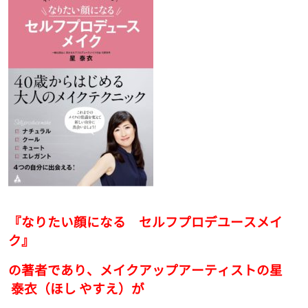
『なりたい顔になる セルフプロデユースメイ
ク』
の著者であり、メイクアップアーティストの星
泰衣（ほし やすえ）が