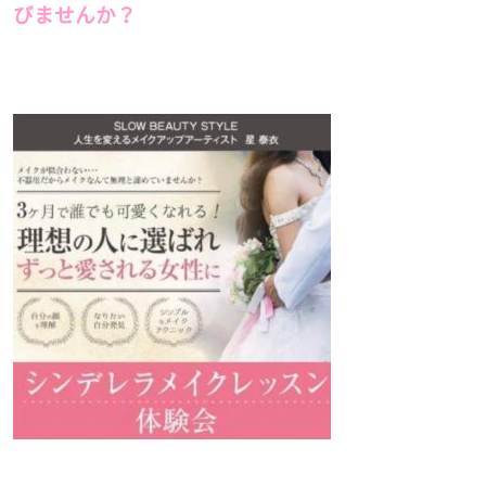
びませんか？