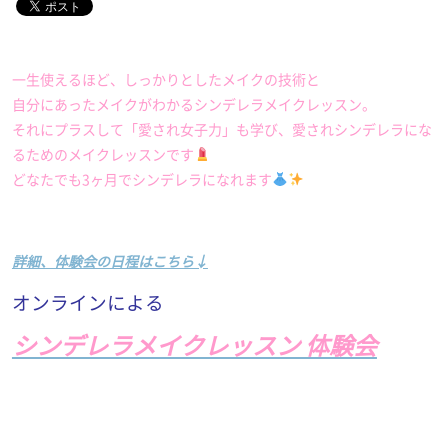
一生使えるほど、しっかりとしたメイクの技術と
自分にあったメイクがわかるシンデレラメイクレッスン。
それにプラスして「愛され女子力」も学び、愛されシンデレラにな
るためのメイクレッスンです
どなたでも3ヶ月でシンデレラになれます
詳細、体験会の日程はこちら↓
オンラインによる
シンデレラメイクレッスン 体験会