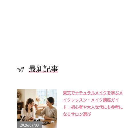
最新記事
東京でナチュラルメイクを学ぶメ
イクレッスン・メイク講座ガイ
ド：初心者や大人世代にも参考に
なるサロン選び
2026/07/03