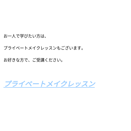
お一人で学びたい方は、
プライベートメイクレッスンもございます。
お好きな方で、ご受講ください。
プライベートメイクレッスン