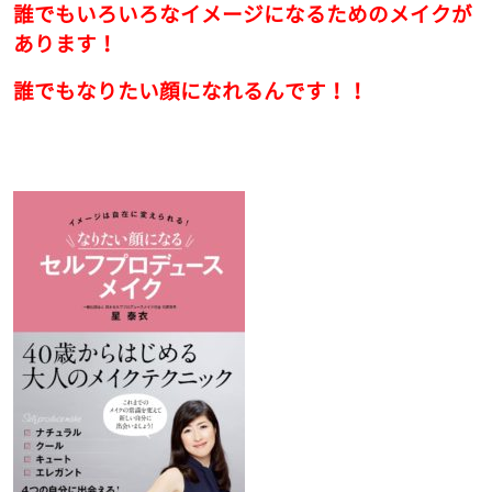
誰でもいろいろなイメージになるためのメイクが
あります！
誰でもなりたい顔になれるんです！！