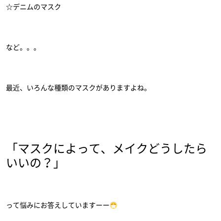
☆デニムのマスク
など。。。
最近、いろんな種類のマスクがありますよね。
「マスクによって、メイクどうしたら
いいの？」
って悩みにお答えしていますーー