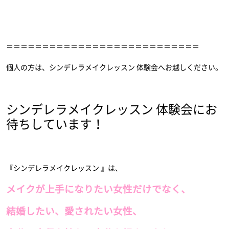
＝＝＝＝＝＝＝＝＝＝＝＝＝＝＝＝＝＝＝＝＝＝＝＝＝＝＝
個人の方は、シンデレラメイクレッスン 体験会へお越しください。
シンデレラメイクレッスン 体験会にお
待ちしています！
『シンデレラメイクレッスン 』は、
メイクが上手になりたい女性だけでなく、
結婚したい、愛されたい女性、