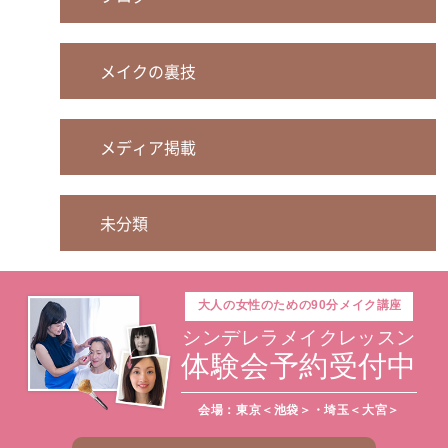
メイクの裏技
メディア掲載
未分類
大人の
女性のための
90分メイク講座
シンデレラメイクレッスン
体験会予約受付中
会場：東京＜池袋＞・埼玉＜大宮＞