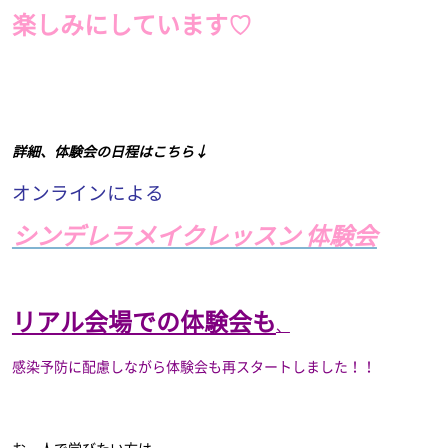
楽しみにしています♡
詳細、体験会の日程はこちら↓
オンラインによる
シンデレラメイクレッスン 体験会
リアル会場での体験会も
、
感染予防に配慮しながら体験会も再スタートしました！！