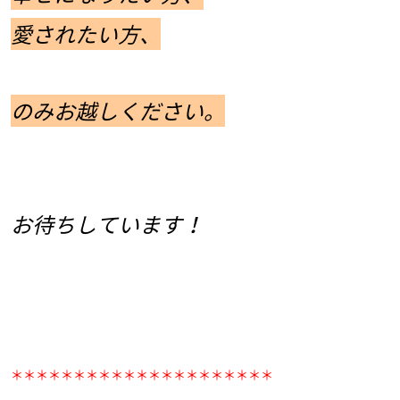
愛されたい方、
のみお越しください。
お待ちしています！
＊＊＊＊＊＊＊＊＊＊＊＊＊＊＊＊＊＊＊＊＊