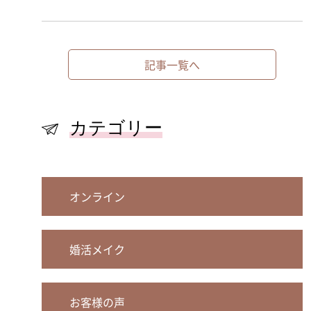
記事一覧へ
カテゴリー
オンライン
婚活メイク
お客様の声