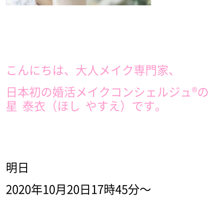
こんにちは、大人メイク専門家、
日本初の婚活メイクコンシェルジュ®︎の
星 泰衣（ほし やすえ）です。
明日
2020年10月20日17時45分〜