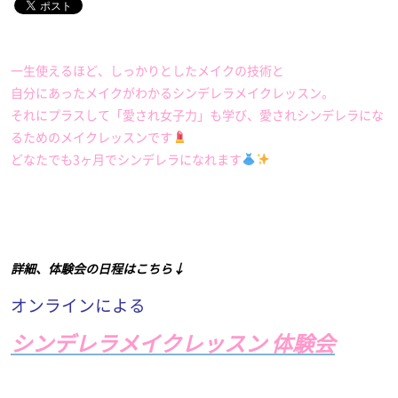
一生使えるほど、しっかりとしたメイクの技術と
自分にあったメイクがわかるシンデレラメイクレッスン。
それにプラスして「愛され女子力」も学び、愛されシンデレラにな
るためのメイクレッスンです
どなたでも3ヶ月でシンデレラになれます
詳細、体験会の日程はこちら↓
オンラインによる
シンデレラメイクレッスン 体験会