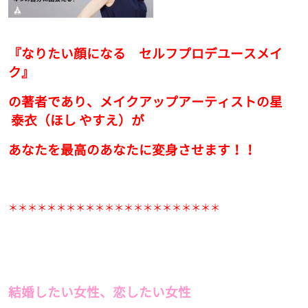
『なりたい顔になる セルフプロデユースメイ
ク』
の著者であり、メイクアップアーティストの星
泰衣（ほし やすえ）が
あなたを最高のあなたに変身させます！！
＊＊＊＊＊＊＊＊＊＊＊＊＊＊＊＊＊＊＊＊＊＊
結婚したい女性、恋したい女性