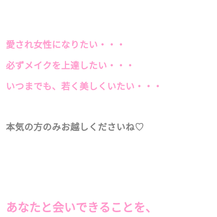
愛され女性になりたい・・・
必ずメイクを上達したい・・・
いつまでも、若く美しくいたい・・・
本気の方のみお越しくださいね♡
あなたと会いできることを、