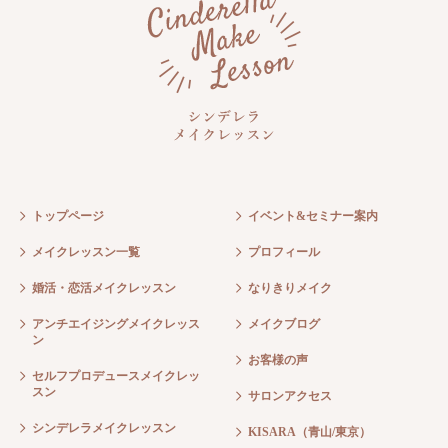
トップページ
イベント&セミナー案内
メイクレッスン一覧
プロフィール
婚活・恋活メイクレッスン
なりきりメイク
アンチエイジングメイクレッス
メイクブログ
ン
お客様の声
セルフプロデュースメイクレッ
スン
サロンアクセス
シンデレラメイクレッスン
KISARA（青山/東京）