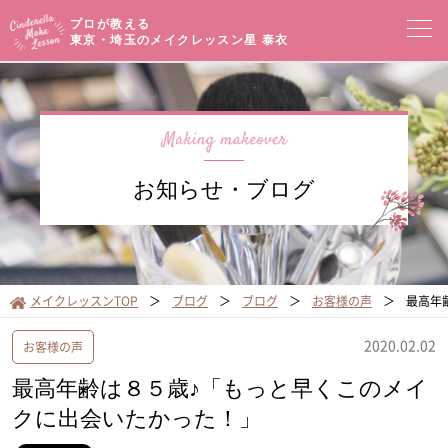
プロが教える
東京・埼玉のメイクレッスン
星 泰衣
コンセプト
メイクレッスン一覧
イベントセミナー
お知らせ・ブログ
プロフィール
メイクブログ
お客様の声
サロンアクセス
メイクレッスンTOP
ブログ
ブログ
お客様の声
最高年
オンラインショップ
2020.02.02
お客様の声
最高年齢は８５歳♪「もっと早くこのメイ
クに出会いたかった！」