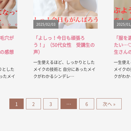
2025/02/03
2025/01
毛穴が
「よしっ！今日も頑張ろ
「服を
う！」（50代女性 受講生の
たい…
の感想
声）
生さん
一生使えるほど、しっかりとした
一生使え
りとした
メイクの技術と 自分にあったメイ
メイクの
ったメイ
クがわかるシンデレ…
クがわか
1
2
3
…
6
次へ »