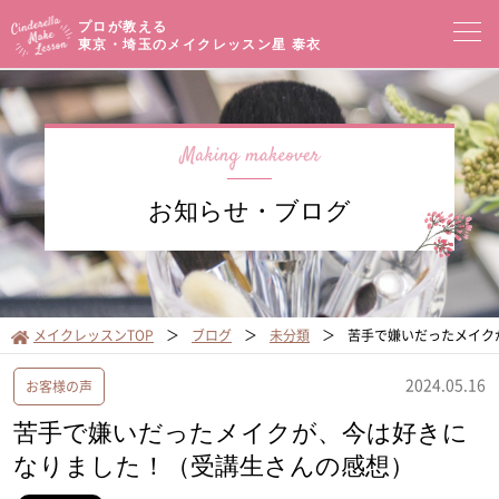
プロが教える
東京・埼玉のメイクレッスン
星 泰衣
コンセプト
メイクレッスン一覧
イベントセミナー
お知らせ・ブログ
プロフィール
メイクブログ
お客様の声
サロンアクセス
メイクレッスンTOP
ブログ
未分類
苦手で嫌いだったメイク
オンラインショップ
2024.05.16
お客様の声
苦手で嫌いだったメイクが、今は好きに
なりました！（受講生さんの感想）