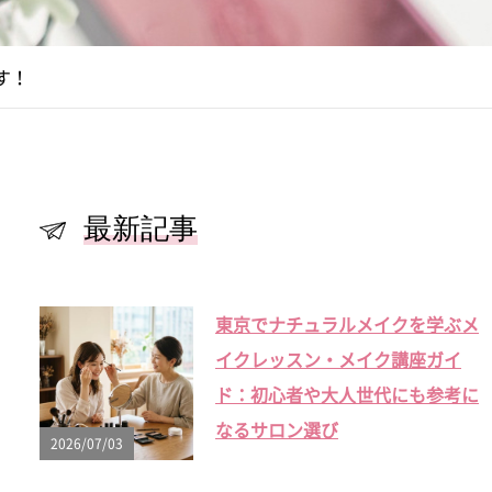
す！
最新記事
東京でナチュラルメイクを学ぶメ
イクレッスン・メイク講座ガイ
ド：初心者や大人世代にも参考に
なるサロン選び
2026/07/03