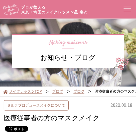
プロが教える
東京・埼玉のメイクレッスン
星 泰衣
コンセプト
メイクレッスン一覧
イベントセミナー
お知らせ・ブログ
プロフィール
メイクブログ
お客様の声
サロンアクセス
メイクレッスンTOP
ブログ
ブログ
医療従事者の方のマス
オンラインショップ
2020.09.18
セルフプロデュースメイクについて
医療従事者の方のマスクメイク