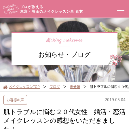
プロが教える
東京・埼玉のメイクレッスン
星 泰衣
コンセプト
メイクレッスン一覧
イベントセミナー
お知らせ・ブログ
プロフィール
メイクブログ
お客様の声
サロンアクセス
メイクレッスンTOP
ブログ
未分類
肌トラブルに悩む２０代
オンラインショップ
2019.05.04
お客様の声
肌トラブルに悩む２０代女性 婚活・恋活
メイクレッスンの感想をいただきまし