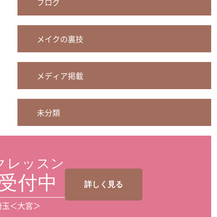
ブログ
メイクの裏技
メディア掲載
未分類
クレッスン
受付中
詳しく見る
埼玉＜大宮＞