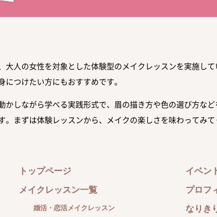
、大人の女性を対象とした体験型のメイクレッスンを実施して
身につけたい方にもおすすめです。
動かしながら学べる実践形式で、眉の描き方や色の選び方など
す。まずは体験レッスンから、メイクの楽しさを味わってみて
トップページ
イベン
メイクレッスン一覧
プロフ
なりき
婚活・恋活メイクレッスン