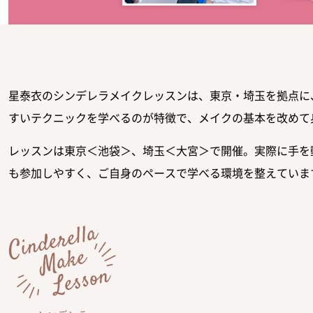
星泰衣のシンデレラメイクレッスンは、東京・埼玉を拠点に
すいテクニックを学べるのが特徴で、メイクの基本を改めて
レッスンは東京＜池袋＞、埼玉＜大宮＞で開催。実際に手を
も参加しやすく、ご自身のペースで学べる環境を整えていま