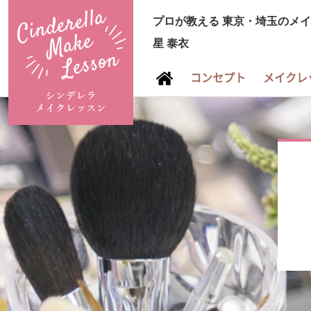
プロが教える
東京・埼玉のメイ
星 泰衣
コンセプト
メイクレ