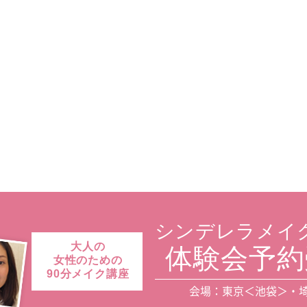
シンデレラメイ
大人の
体験会予約
女性のための
90分メイク講座
会場：東京＜池袋＞・