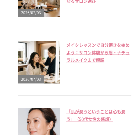
なるサロン選び
2026/07/03
メイクレッスンで自分磨きを始め
よう：サロン体験から眉・ナチュ
ラルメイクまで解説
2026/07/03
「肌が潤うということは心も潤
う」（50代女性の感想）