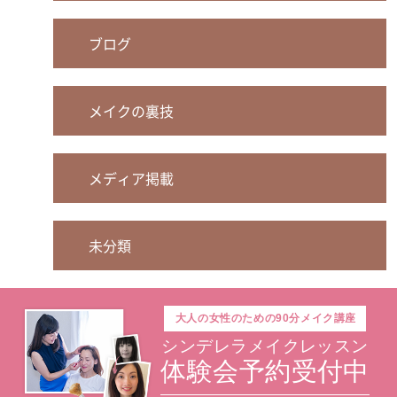
ブログ
メイクの裏技
メディア掲載
未分類
大人の
女性のための
90分メイク講座
シンデレラメイクレッスン
体験会予約受付中