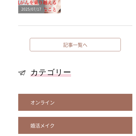
2025/07/17
記事一覧へ
カテゴリー
オンライン
婚活メイク