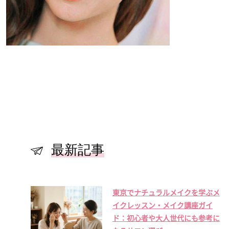
最新記事
東京でナチュラルメイクを学ぶメ
イクレッスン・メイク講座ガイ
ド：初心者や大人世代にも参考に