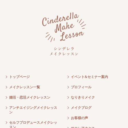
トップページ
イベント&セミナー案内
メイクレッスン一覧
プロフィール
婚活・恋活メイクレッスン
なりきりメイク
アンチエイジングメイクレッス
メイクブログ
ン
お客様の声
セルフプロデュースメイクレッ
スン