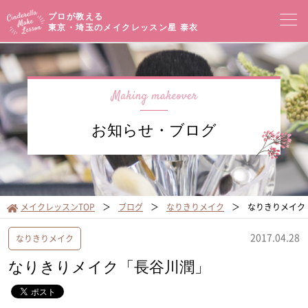
プロが教える
東京・埼玉のメイクレッスン
星 泰衣
コンセプト
メイクレッスン一覧
イベントセミナー
お知らせ・ブログ
プロフィール
メイクブログ
お客様の声
サロンアクセス
メイクレッスンTOP
ブログ
なりきりメイク
なりきりメイク
オンラインショップ
2017.04.28
なりきりメイク
なりきりメイク「長谷川潤」