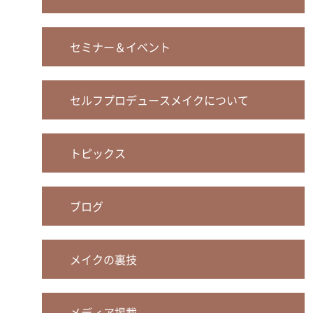
セミナー＆イベント
セルフプロデュースメイクについて
トピックス
ブログ
メイクの裏技
メディア掲載