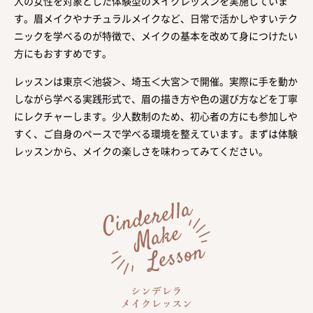
人の女性を対象とした体験型のメイクレッスンを実施していま
す。眉メイクやナチュラルメイクなど、日常で活かしやすいテク
ニックを学べるのが特徴で、メイクの基本を改めて身につけたい
方にもおすすめです。
レッスンは東京＜池袋＞、埼玉＜大宮＞で開催。実際に手を動か
しながら学べる実践形式で、眉の描き方や色の選び方などを丁寧
にレクチャーします。少人数制のため、初心者の方にも参加しや
すく、ご自身のペースで学べる環境を整えています。まずは体験
レッスンから、メイクの楽しさを味わってみてください。