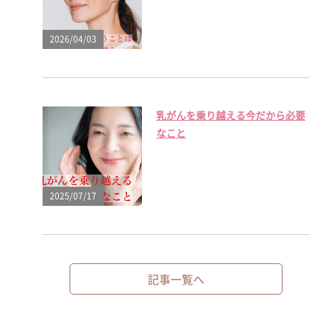
2026/04/03
乳がんを乗り越える今だから必要
なこと
2025/07/17
記事一覧へ