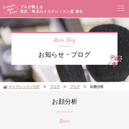
プロが教える
東京・埼玉のメイクレッスン
星 泰衣
コンセプト
メイクレッスン一覧
イベントセミナー
お知らせ・ブログ
プロフィール
メイクブログ
お客様の声
サロンアクセス
メイクレッスンTOP
ブログ
ブログ
お顔分析
オンラインショップ
お顔分析