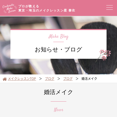
プロが教える
東京・埼玉のメイクレッスン
星 泰衣
コンセプト
メイクレッスン一覧
イベントセミナー
お知らせ・ブログ
プロフィール
メイクブログ
お客様の声
サロンアクセス
メイクレッスンTOP
ブログ
ブログ
婚活メイク
オンラインショップ
婚活メイク