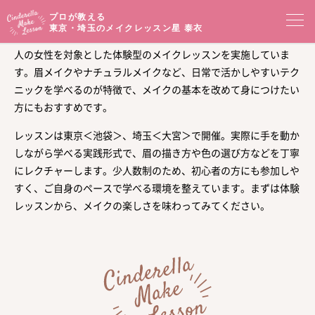
プロが教える
東京・埼玉のメイクレッスン
星 泰衣
星泰衣のシンデレラメイクレッスンは、東京・埼玉を拠点に、大
人の女性を対象とした体験型のメイクレッスンを実施していま
コンセプト
す。眉メイクやナチュラルメイクなど、日常で活かしやすいテク
ニックを学べるのが特徴で、メイクの基本を改めて身につけたい
メイクレッスン一覧
イベントセミナー
方にもおすすめです。
レッスンは東京＜池袋＞、埼玉＜大宮＞で開催。実際に手を動か
プロフィール
メイクブログ
しながら学べる実践形式で、眉の描き方や色の選び方などを丁寧
にレクチャーします。少人数制のため、初心者の方にも参加しや
お客様の声
サロンアクセス
すく、ご自身のペースで学べる環境を整えています。まずは体験
レッスンから、メイクの楽しさを味わってみてください。
オンラインショップ