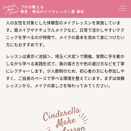
プロが教える
東京・埼玉のメイクレッスン
星 泰衣
星泰衣のシンデレラメイクレッスンは、東京・埼玉を拠点に、大
人の女性を対象とした体験型のメイクレッスンを実施していま
コンセプト
す。眉メイクやナチュラルメイクなど、日常で活かしやすいテク
ニックを学べるのが特徴で、メイクの基本を改めて身につけたい
メイクレッスン一覧
イベントセミナー
方にもおすすめです。
レッスンは東京＜池袋＞、埼玉＜大宮＞で開催。実際に手を動か
プロフィール
メイクブログ
しながら学べる実践形式で、眉の描き方や色の選び方などを丁寧
にレクチャーします。少人数制のため、初心者の方にも参加しや
お客様の声
サロンアクセス
すく、ご自身のペースで学べる環境を整えています。まずは体験
レッスンから、メイクの楽しさを味わってみてください。
オンラインショップ