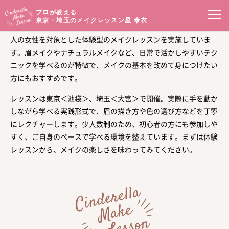
プロが教える
東京・埼玉のメイクレッスン
星 泰衣
星泰衣のシンデレラメイクレッスンは、東京・埼玉を拠点に、大
人の女性を対象とした体験型のメイクレッスンを実施していま
コンセプト
す。眉メイクやナチュラルメイクなど、日常で活かしやすいテク
ニックを学べるのが特徴で、メイクの基本を改めて身につけたい
メイクレッスン一覧
イベントセミナー
方にもおすすめです。
レッスンは東京＜池袋＞、埼玉＜大宮＞で開催。実際に手を動か
プロフィール
メイクブログ
しながら学べる実践形式で、眉の描き方や色の選び方などを丁寧
にレクチャーします。少人数制のため、初心者の方にも参加しや
お客様の声
サロンアクセス
すく、ご自身のペースで学べる環境を整えています。まずは体験
レッスンから、メイクの楽しさを味わってみてください。
オンラインショップ