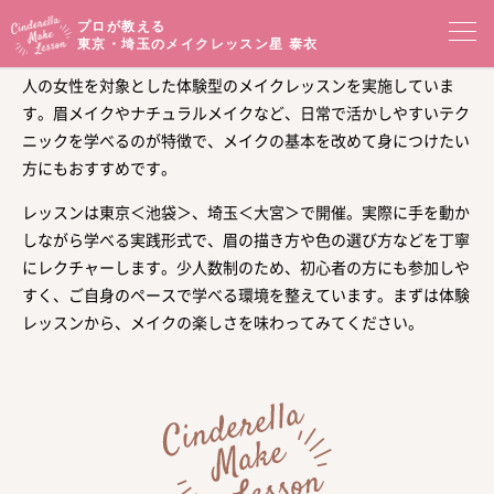
プロが教える
東京・埼玉のメイクレッスン
星 泰衣
星泰衣のシンデレラメイクレッスンは、東京・埼玉を拠点に、大
人の女性を対象とした体験型のメイクレッスンを実施していま
コンセプト
す。眉メイクやナチュラルメイクなど、日常で活かしやすいテク
ニックを学べるのが特徴で、メイクの基本を改めて身につけたい
メイクレッスン一覧
イベントセミナー
方にもおすすめです。
レッスンは東京＜池袋＞、埼玉＜大宮＞で開催。実際に手を動か
プロフィール
メイクブログ
しながら学べる実践形式で、眉の描き方や色の選び方などを丁寧
にレクチャーします。少人数制のため、初心者の方にも参加しや
お客様の声
サロンアクセス
すく、ご自身のペースで学べる環境を整えています。まずは体験
レッスンから、メイクの楽しさを味わってみてください。
オンラインショップ