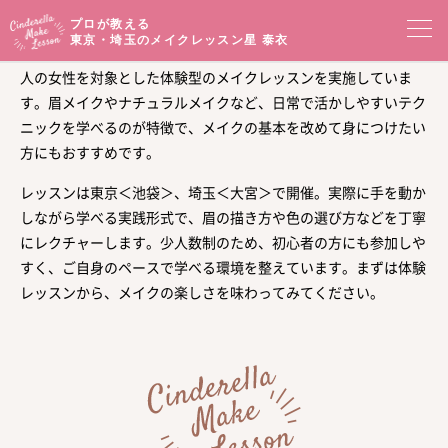
プロが教える
東京・埼玉のメイクレッスン
星 泰衣
星泰衣のシンデレラメイクレッスンは、東京・埼玉を拠点に、大
人の女性を対象とした体験型のメイクレッスンを実施していま
コンセプト
す。眉メイクやナチュラルメイクなど、日常で活かしやすいテク
ニックを学べるのが特徴で、メイクの基本を改めて身につけたい
メイクレッスン一覧
イベントセミナー
方にもおすすめです。
レッスンは東京＜池袋＞、埼玉＜大宮＞で開催。実際に手を動か
プロフィール
メイクブログ
しながら学べる実践形式で、眉の描き方や色の選び方などを丁寧
にレクチャーします。少人数制のため、初心者の方にも参加しや
お客様の声
サロンアクセス
すく、ご自身のペースで学べる環境を整えています。まずは体験
レッスンから、メイクの楽しさを味わってみてください。
オンラインショップ